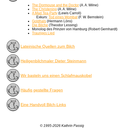
The Dormouse and the Doctor
(A. A. Milne)
The Christening
(A. A. Milne)
A Mad Tea-Party
(Lewis Carroll)
Exkurs:
Tod eines Wombat
(F. W. Bernstein)
Goldhals
(Hermann Löns)
Die Bilche
(Theodor Lessing)
Monolog des Prinzen von Hamburg (Robert Gernhardt)
Trauriges Lied
Lateinische Quellen zum Bilch
Heiligenbilchmaler Dieter Steinmann
Wir basteln uns einen Schlafmauskobel
Häufig gestellte Fragen
Eine Handvoll Bilch-Links
© 1995-2026 Kathrin Passig