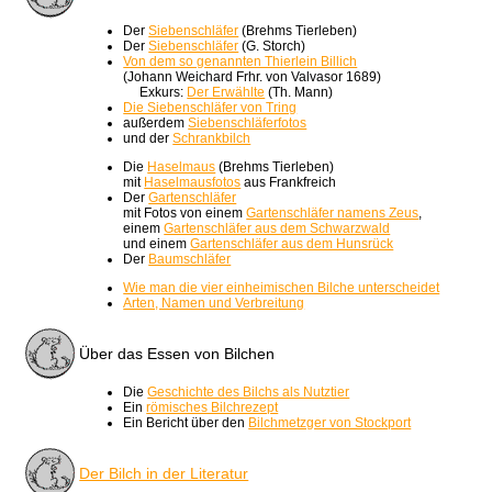
Der
Siebenschläfer
(Brehms Tierleben)
Der
Siebenschläfer
(G. Storch)
Von dem so genannten Thierlein Billich
(Johann Weichard Frhr. von Valvasor 1689)
Exkurs:
Der Erwählte
(Th. Mann)
Die Siebenschläfer von Tring
außerdem
Siebenschläferfotos
und der
Schrankbilch
Die
Haselmaus
(Brehms Tierleben)
mit
Haselmausfotos
aus Frankfreich
Der
Gartenschläfer
mit Fotos von einem
Gartenschläfer namens Zeus
,
einem
Gartenschläfer aus dem Schwarzwald
und einem
Gartenschläfer aus dem Hunsrück
Der
Baumschläfer
Wie man die vier einheimischen Bilche unterscheidet
Arten, Namen und Verbreitung
Über das Essen von Bilchen
Die
Geschichte des Bilchs als Nutztier
Ein
römisches Bilchrezept
Ein Bericht über den
Bilchmetzger von Stockport
Der Bilch in der Literatur